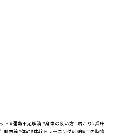
ット #運動不足解消 #身体の使い方 #肩こり#兵庫
背#股関節#体幹#体幹トレーニング#O脚#二の腕痩