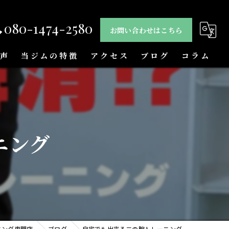
080-1474-2580
お問い合わせはこちら
声
当ジムの特徴
アクセス
ブログ
コラム
ストレッチ
姿勢
ニング
腰痛
肩こり
ダイエット
ニング専門店
ブログ
自宅でも出来る二の腕トレーニング